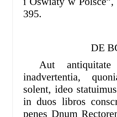
i Oświaty w Polsce”, 
395.
DE B
Aut antiquitat
inadvertentia, quon
solent, ideo statuimu
in duos libros consc
penes Dnum Rectorem