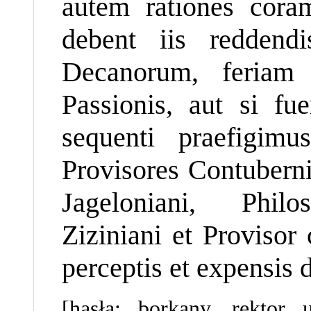
autem rationes cora
debent iis reddendi
Decanorum, feriam
Passionis, aut si fu
sequenti praefigim
Provisores Contuberni
Jageloniani, Philo
Ziziniani et Provisor
perceptis et expensis 
[hasła: borkany, rektor 