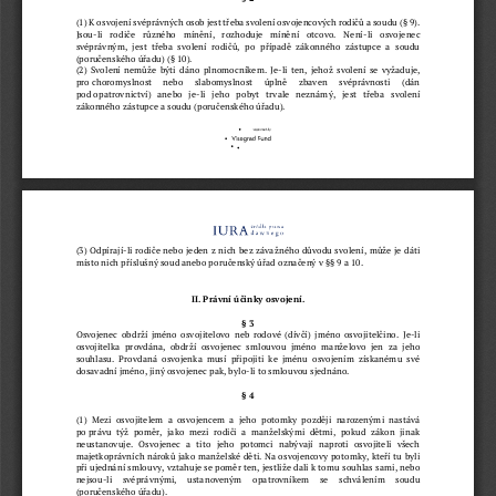
(1) K osvojení svéprávných osob jest třeba svolení osvojencových rodičů a soudu (
§
9). 
Jsou
-
li  rodiče  různého  mínění,  rozhoduje  mínění  otcovo.  Není
-
li   osvojenec 
svéprávným,  jest  třeba  svolení  rodičů,  po  případě  zákonného  zástupce  a  soudu 
(poručenského úřadu) (§ 10).
(2) Svolení nemůže býti dáno plnomocníkem. Je
-
li ten, jehož 
svolení se vyžaduje, 
pro
choromyslnost  nebo  slabomyslnost  úplně  zbaven  svéprávnosti  (dán 
pod
opatrovnictví)  anebo  je
-
li  jeho  pobyt  trvale  neznámý,  jest  třeba  svolení 
zákonného zástupce a soudu (poručenského úřadu).
(3) Odpírají
-
li rodiče nebo jeden z nich 
bez závažného důvodu svolení, může je dáti 
místo nich příslušný soud anebo poručenský úřad označený v §§ 9 a 10.
II. Právní účinky osvojení.
§ 3
Osvojenec obdrží jméno osvojitelovo neb rodové (dívčí) jméno osvojitelčino. Je
-
li 
osvojitelka  provdána,  obdr
ží  osvojenec  smlouvou  jméno  manželovo  jen  za  jeho 
souhlasu.  Provdaná  osvojenka  musí  připojiti  ke  jménu  osvojením  získanému  své 
dosavadní jméno, jiný osvojenec pak, bylo
-
li to smlouvou sjednáno.
§ 4
(1)  Mezi  osvojitelem  a  osvojencem  a  jeho  potomky  později
narozenými  nastává 
po
právu  týž  poměr,  jako  mezi  rodiči  a  manželskými  dětmi,  pokud  zákon  jinak 
neustanovuje.  Osvojenec  a  tito  jeho  potomci  nabývají  naproti  osvojiteli  všech 
majetkoprávních nároků jako manželské děti. Na osvojencovy potomky, kteří tu byli 
při
ujednání smlouvy, vztahuje se poměr ten, jestliže dali k tomu souhlas sami, nebo 
nejsou
-
li  svéprávnými,  ustanoveným  opatrovníkem  se  schválením  soudu 
(poručenského úřadu).