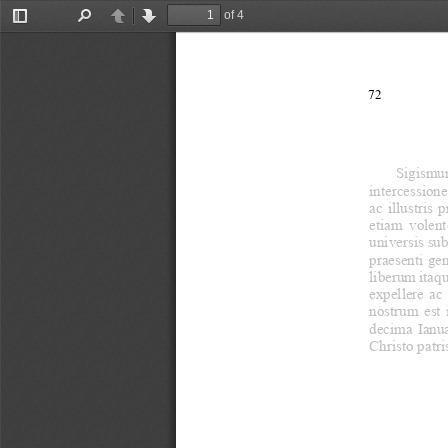
of 4
Toggle
Find
Previous
Next
Sidebar
72
Sigismun
intercession
ac illustris
etiam volent
universis sub
praesenti gen
liberum itaqu
expellere ac 
nostrum est 
decima Ianu
Christo patris