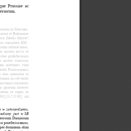
que  Prussiae  ac 
versorum,
tinerum in Silesiam.
ariae et Bohemiae 
se, fidelis dilecte! 
es consulere 
MK
. 
1
ncium relaxavimus, 
is nostris novis et 
ctae prohibicionis 
o nostro concessa 
erum  mittimu
s  cum 
rali Piotrcouiensi 
o eius memoria et 
ntumax in solvendo 
amaciones consuetas 
m quorum interest 
atum, ut supra, in 
30 [
13 I 1530
]. 
Ad 
e  w 
zatwierdzeniu, 
zedzony  jest  w 
SB 
enerosum Dionisium 
nsi praefecissem
us, 
di per dominum olim 