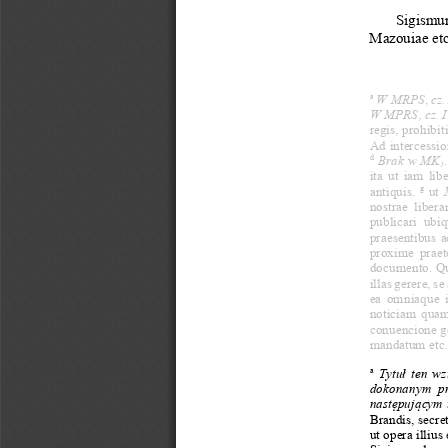
Sigismu
Mazouiae etc
a
 W MRPS
,
 cz.
W
MPRS
,
 cz. 
regis, prohibit
Ad intercessio
d
 Brak w MK
.
1
ita ut iam lib
g
antiquis. 
 ut 
nostrae liber
publicari  ubiq
praesentibus a
proxime praet
documento. Quo
illas gerere, s
ea omniaque in
noticiam quamp
conuencione ge
mandatum etc
a
  Tytuł  ten  w
dokonanym  prz
następującym 
Brandis, secre
ut opera illius