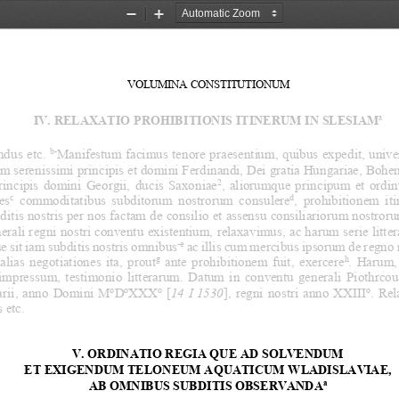
Zoom
Zoom
Out
In
VOLUMINA CONSTITUTIONUM
a
IV. RELAXATIO PROHIBITIONIS ITINERUM IN SLESIAM
b-
dus etc. 
Manifestum facimus tenore praesentium, quibus expedit, univer
em serenissimi principis et domini Ferdinandi, Dei gratia Hungariae, Bohem
2
 principis domini Georgii, ducis Saxoniae
, aliorumque principum et ordin
c
d
es
 commoditatibus subditorum nostrorum consulere
, p
rohibitionem iti
ditis nostris per nos factam de consilio et assensu consiliariorum nostroru
erali regni nostri conventu existentium, relaxavimus, ac harum serie litte
-e
e sit iam subditis nostris omnibus
 ac illis cum mercibus ipsorum de regno 
g
h
alias negotiationes ita, prout
 ante prohibitionem fuit, exercere
. 
Harum, 
impressum, testimonio litterarum. Datum in conve
ntu generali Piothrcou
o
o
o
o
arii, anno Domini M
D
XXX
 [
14  I 1530
], regni nostri anno XXIII
. 
Rel
 etc.
V. ORDINATIO REGIA QUE AD SOLVENDUM
ET EXIGENDUM TELONEUM AQUATICUM WLADISLAVIAE, 
a
AB OMNIBUS SUBDITIS OBSERVANDA