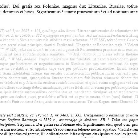
b
ndus
,  Dei  gratia  rex  Poloniae,  magnus  dux  Lituaniae,  Russiae,  totius
c-
-c
. dominus et heres. Significamus 
tenore praesentium
 et ad notitiam uni
 IV, vol. 1, nr 5487, s. 323, tytuł tego aktu brzmi
: Litterae universales de relaxatione i
IV, vol. 2, nr 15659, s. 382 występuje on pod tytułem
: Ad instantiam Ferdinandi Hung
b-b
io itineris in Slesiam universis subditis regni relaxatur. 
W
MK
 tekst brzmi
: Genero
1
c
nem serenissimi principis, domini Ferdinandi, Ungariae et Bohemiae regis. 
 Volent
e-e
 
 W MK
 tekst ten brzmi
: 
in conventu generali Piotrcouiensi proxime actu existe
1
f
erum sit ipsis subditis nostris omnibus. 
  W MK
  dodano
: in Slesia solutis thelone
1
h
MK
. 
  W MK
dodano
: Itaque mandamus tue fidelitati
, ut hanc relaxacionem predi
1
1 
amque profeccionem et negociacionem  in Slesiam  per nos iam omnibus de regn
ue  in  civitatibus  et  oppidis  capi  sibi  per  publicas  proclamaciones  faciat;  cet
d tuam fidelitatem litteras universales contribucionum publicarum in conventu gene
erito decretarum, quaequidem litterae apud tuam fidelitatem remanere debent pr
 videlicet i
n publicandis eisdem contribucionibus, et quod eciam negligens vel co
e ad officio suo fungi debet, mandamusque tuae fidelitati, ut eciam per publicas procl
 ipsis litteris universalibus con
tinentur et mandantur divulgari et ad universoru
rimum deduci curet, pro debito officii sui et gratia nostra aliter [non] facturi. 
D
nerali Piotrcouiensi feria quinta in octava sanctorum Trium Regum anno Domini 15
.
zięty  jest  z MRPS,  cz.  IV,  vol.  1,  nr  5465,  s.  332.  Uwzględniono  odmianki  zawart
b
ez  Stefana  Batorego  w 1579  r.,  oznaczając  je  skrótem
:
  SB. 
  Tekst  ten  popr
incipitem
: 
Stephanus, Dei gratia rex Poloniae etc. Significamus etc., quod cum g
tarium nostrum et lectistratorem Cracoviensem teloneo nostro aquatico Vladislavie
 eo diligentius exigeretur, illi ordinationem infrascriptam eius ipsius telonei exigen