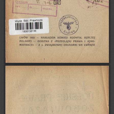
Wydz
. Bib
l. 
Praw
nic
za 
li\\ 
\I\ 
\I\\\ 
\\ 
I 
\I\\\\\ 
I\\ 
1806138
136 
LWÓW 
1923 
-
KOMISJI 
KODYFIK. 
RZPLTEJ 
NAKŁADEM 
POLSKIEJ 
-
ODBITl<A 
Z 
PRAWA 
I 
ADMI-
•
PRZEGLĄDU 
ZWIĄZKOWEJ 
NISTRACJ!c 
-
Z 
.I 
.. 
DRUKARNI 
WE 
LWt>WIE 