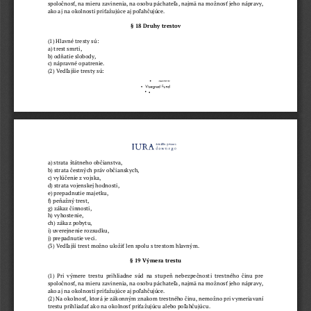
spoločnosť, na mieru zavinenia, na osobu páchateľa, najmä na možnosť jeho nápravy, 
ako aj na okolnosti priťažujúce aj poľahčujúce.
§ 18  Druhy trestov
(1) 
Hlavné tresty sú:
a) trest smrti,
b) odňatie slobody,
c) nápravné opatrenie.
(2) 
Vedľajšie tresty sú:
a) strata štátneho občianstva,
b) strata čestných práv občianskych,
c) vylúčenie z vojska,
d) strata vojenskej hodnosti,
e) prepadnutie majetku,
f) peňažný trest,
g) zákaz činnosti,
h) vyhostenie,
ch) zákaz pobytu,
i) 
uverejnenie rozsudku,
j) prepadnutie veci.
(3) 
Vedľajší trest možno uložiť len spolu s trestom hlavným.
§ 19  Výmera trestu
(1) 
Pri výmere trestu  prihliadne súd na stupeň nebezpečnosti trestného činu pre 
spoločnosť, na mieru zavinenia, na osobu páchateľa, najmä na možnosť jeho nápravy, 
ako aj na okolnosti priťažujúce aj poľahčujúce.
(2) 
Na okolnosť, ktorá je zákonným znakom trestného činu, nemožno pri vymeriavaní 
trestu prihliadať ako na okolnosť priťažujúcu alebo poľahčujúcu.