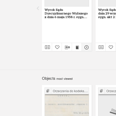
Wyrok Sądu
Wyrok Sądu
Dyscyplinarnego Wyższego
dnia 29 wrz
z dnia 6 maja 1938 r. sygn.
sygn. akt 2
akt D 6/38
Objects
most viewed
Orzeczenia do kodeksu karnego z 1932 r.
Orzeczenia d