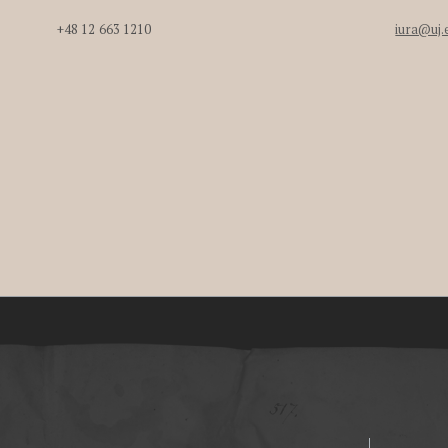
+48 12 663 1210
iura@uj.