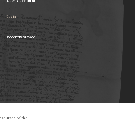
User's account
Log in
Recently viewed
esources of the