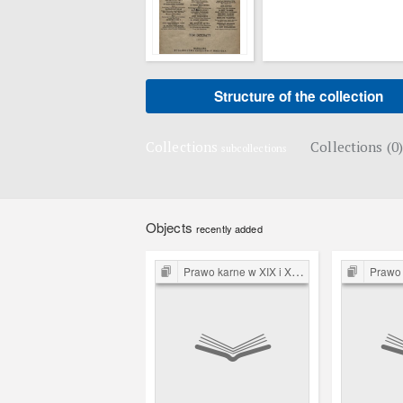
Structure of the collection
Collections
Collections (0)
subcollections
Objects
recently added
Prawo karne w XIX i XX w.
Prawo k