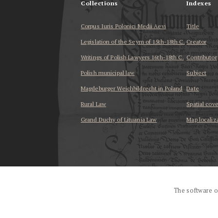
Collections
Indexes
Corpus Iuris Polonici Medii Aevi
Title
Legislation of the Seym of 15th-18th C.
Creator
Writings of Polish Lawyers 16th-18th C.
Contributor
Polish municipal law
Subject
Magdeburger Weichbildrecht in Poland
Date
Rural Law
Spatial cov
Grand Duchy of Lituania Law
Map localiz
...
The software o