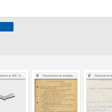
arne w XIX i XX w.
Orzeczenia do kodeksu karnego z 1932 r.
Orzeczenia do kodeksu k