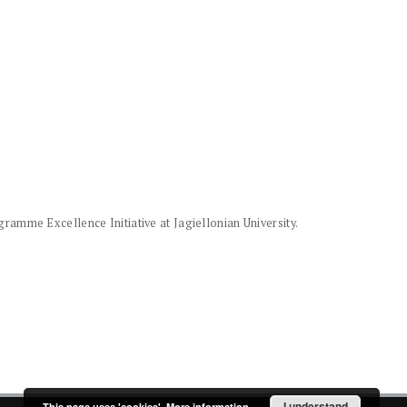
amme Excellence Initiative at Jagiellonian University.
I understand
This page uses 'cookies'.
More information