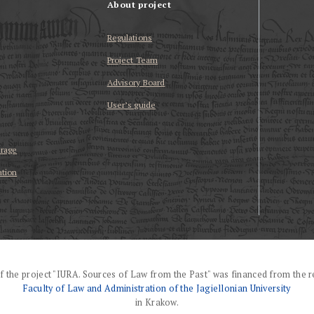
About project
Regulations
Project Team
Advisory Board
User’s guide
erage
ation
f the project "IURA. Sources of Law from the Past" was financed from the r
Faculty of Law and Administration of the Jagiellonian University
in Krakow.