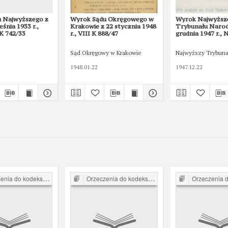
 Najwyższego z
Wyrok Sądu Okręgowego w
Wyrok Najwyższ
eśnia 1933 r.,
Krakowie z 22 stycznia 1948
Trybunału Naro
 K 742/33
r., VIII K 888/47
grudnia 1947 r.,
Sąd Okręgowy w Krakowie
Najwyższy Trybun
1948.01.22
1947.12.22
o kodeksu karnego z 1932 r.
Orzeczenia do kodeksu karnego z 1932 r.
Orzeczenia do kodeksu k