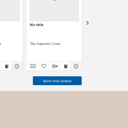
No title
Decision of the Supre
Court shelfmark 1 K.
2078/38 1938.09.22.
t
The Supreme Court
The Supreme Court
1938.09.22
More most viewed