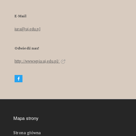
E-Mail
iura@uj.edu.pl
Odwiedź nas!
http://www.wpia.uj.edu.pl/
Mapa strony
Strona główna