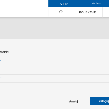
Kontrast
PL
EN
KOLEKCJE
wanie
*
*
o
Zaloguj
Anuluj