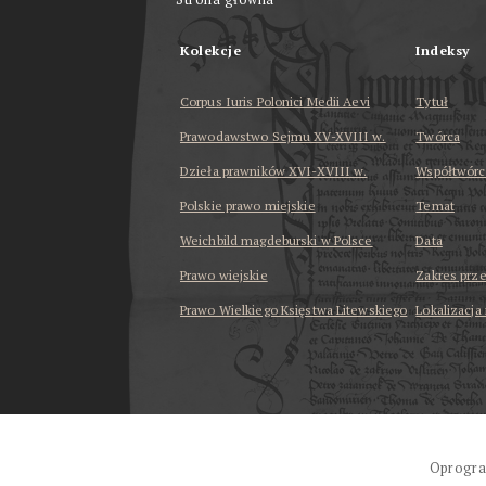
Kolekcje
Indeksy
Corpus Iuris Polonici Medii Aevi
Tytuł
Prawodawstwo Sejmu XV-XVIII w.
Twórca
Dzieła prawników XVI-XVIII w.
Współtwórc
Polskie prawo miejskie
Temat
Weichbild magdeburski w Polsce
Data
Prawo wiejskie
Zakres prz
Prawo Wielkiego Księstwa Litewskiego
Lokalizacja
...
Oprogra