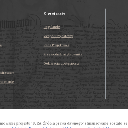
O projekcie
Regulamin
Zespół Projektowy
a
Rada Projektowa
Przewodnik użytkownika
Deklaracja dostępności
estrzenny
 na mapie
mowanie projektu "IURA. Źródła prawa dawnego" sfinansowane zostało ze