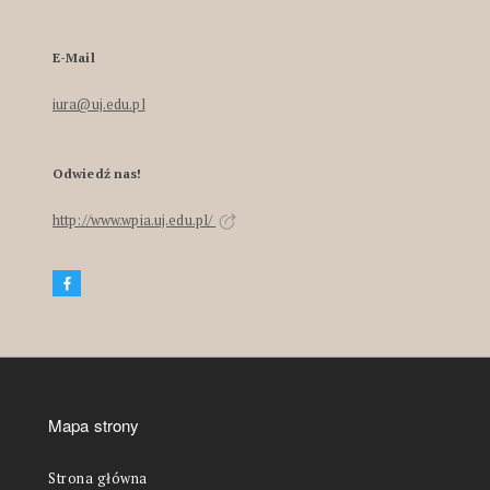
E-Mail
iura@uj.edu.pl
Odwiedź nas!
http://www.wpia.uj.edu.pl/
Mapa strony
Strona główna