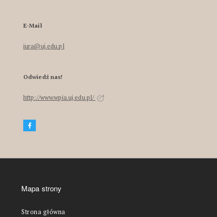
E-Mail
iura@uj.edu.pl
Odwiedź nas!
http://www.wpia.uj.edu.pl/
Mapa strony
Strona główna