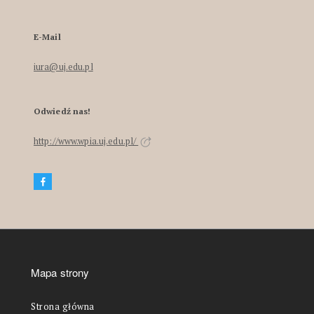
E-Mail
iura@uj.edu.pl
Odwiedź nas!
http://www.wpia.uj.edu.pl/
Mapa strony
Strona główna