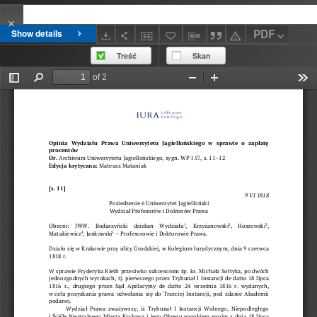
PDF
Show details
Treść
Skan