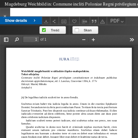
Magdeburg Weichbild in: Commune incliti Poloniae Regni privilegium 
PDF
Show details
Treść
Skan