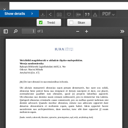
PDF
Show details
Treść
Skan