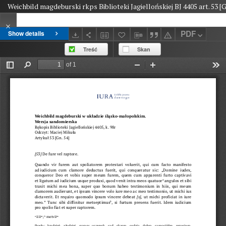
Weichbild magdeburski rkps Biblioteki Jagiellońskiej BJ 4405 art. 53 [G
PDF
Show details
Treść
Skan