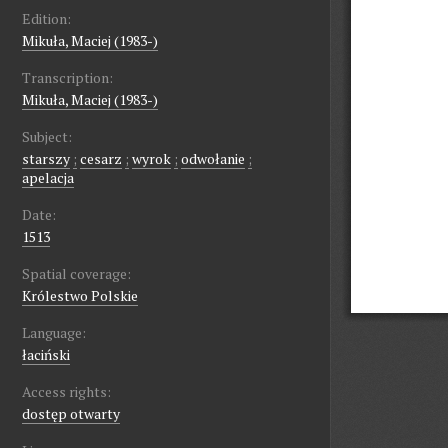
Edition:
Mikuła, Maciej (1983-)
Transcription:
Mikuła, Maciej (1983-)
Subject:
starszy
;
cesarz
;
wyrok
;
odwołanie
;
apelacja
Date:
1513
Spatial coverage:
Królestwo Polskie
Language:
łaciński
Access rights:
dostęp otwarty