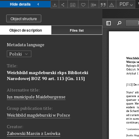
PDF
Hide details
Object structure
Object description
Files list
Metadata language
Polski
Title:
Weichbild magdeburski rkps Biblioteki
Narodowej BOZ 90 art. 113 [Gn. 115]
Alternative title:
Ius municipale Maideburgense
Group publication title:
Weichbild magdeburski w Polsce
Creator:
Zabowski Marcin z Lwówka