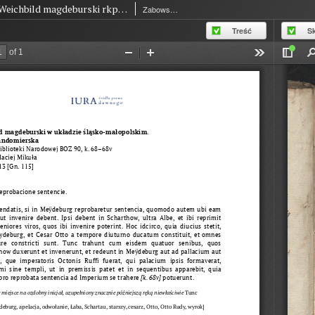
Weichbild magdeburski rkps Biblioteki Narodowej BOZ 90 art. 113 [Gn. 115]
Zabowski Marcin z Lwówka
Treść
S