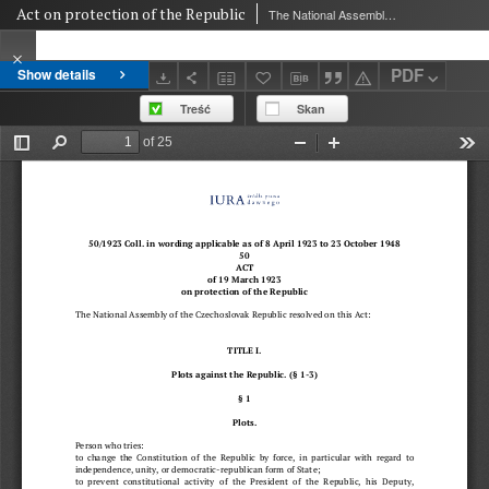
Act on protection of the Republic
The National Assembly of the Czechoslovak Republic (Národní shromáždění republiky Československé)
PDF
Show details
Treść
Skan