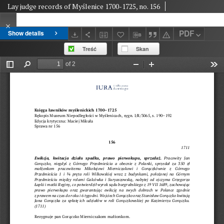
Lay judge records of Myślenice 1700-1725, no. 156
PDF
Show details
Treść
Skan