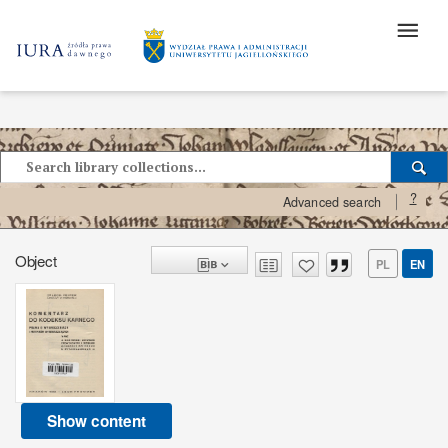
?
Advanced search
Object
PL
EN
Show content