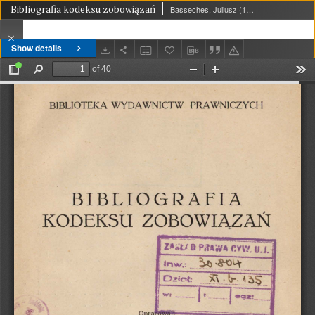
Bibliografia kodeksu zobowiązań
Basseches, Juliusz (1899-1941); Korkis, Izak (?-1943)
Show details