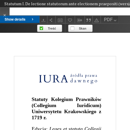
Statutum I. De lectione statutorum ante electionem praepositi (wersja
PDF
Show details
Treść
Skan