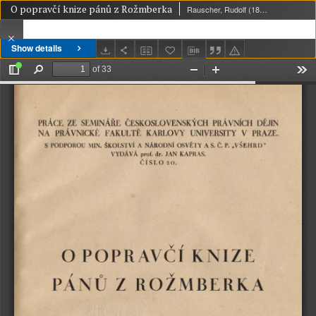
O popravčí knize pánů z Rožmberka
Rauscher, Rudolf (1896-1941)
Show details