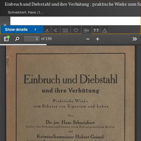
Einbruch und Diebstahl und ihre Verhütung : praktische Winke zum 
Schneickert, Hans (1876-1944); Geissel, Hubert (1891-1938)
Show details