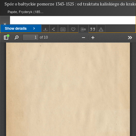
Spór o ba‪łtyckie pomorze 1343-1525 : od traktatu kaliskiego do kra
Papée, Fryderyk (1856-1940)
Show details