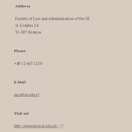
Address
Faculty of Law and Administration of the UJ
st. Gołębia 24
31-007 Krakow
Phone
+48 12 663 1210
E-Mail
iura@uj.edu.pl
Visit us!
http://www.wpia.uj.edu.pl/