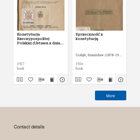
Konstytucja
Sprzeczność z
Ko
Rzeczypospolitej
konstytucją
192
Polskiej (Ustawa z dnia
17 marca 1921) : w
brzmieniu, ustalonem
Gołąb, Stanisław (1878-1939)
ustawą z dnia 2 sierpnia
1926, zmieniającą i
1927
1926
192
uzupełniającą
book
book
boo
Konstytucję
Rzeczypospolitej z dnia
17 marca 1921 roku
More
Contact details