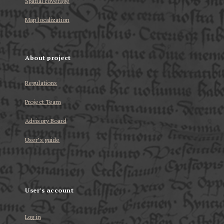
Spatial coverage
Map localization
About project
Regulations
Project Team
Advisory Board
User’s guide
User's account
Log in