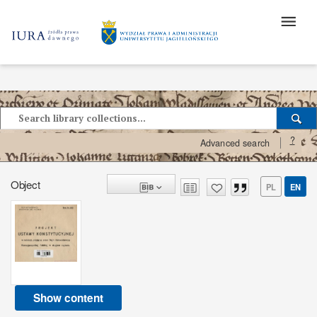
?
Advanced search
Object
PL
EN
Show content