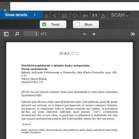
SCAN
Show details
Treść
Skan