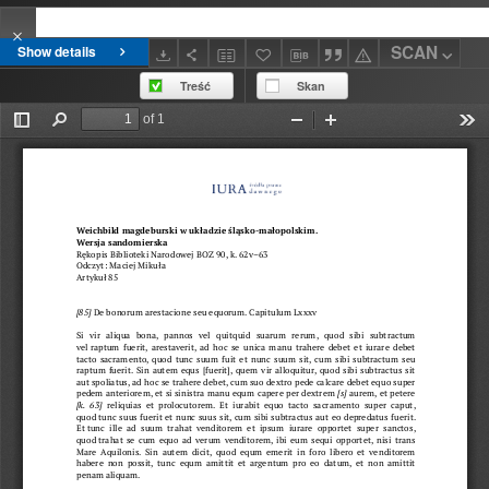
SCAN
Show details
Treść
Skan