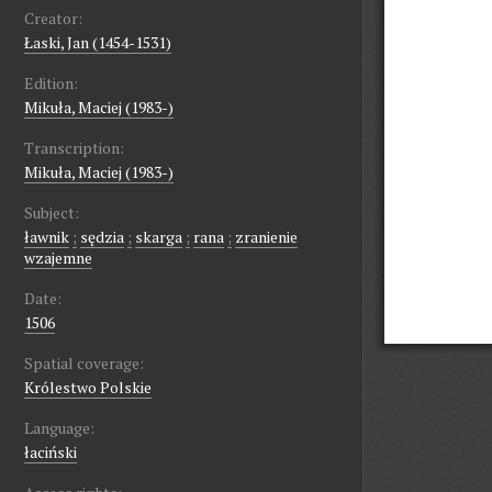
Creator:
Łaski, Jan (1454-1531)
Edition:
Mikuła, Maciej (1983-)
Transcription:
Mikuła, Maciej (1983-)
Subject:
ławnik
;
sędzia
;
skarga
;
rana
;
zranienie
wzajemne
Date:
1506
Spatial coverage:
Królestwo Polskie
Language:
łaciński