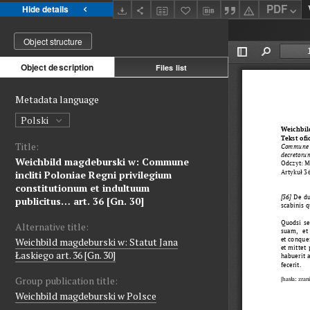
PDF
Hide details
Object structure
Object description
Files list
Metadata language
Polski
Title:
Weichbild magdeburski w: Commune
incliti Poloniae Regni privilegium
constitutionum et indultuum
publicitus… art. 36 [Gn. 30]
Alternative title:
Weichbild magdeburski w: Statut Jana
Łaskiego art. 36 [Gn. 30]
Group publication title:
Weichbild magdeburski w Polsce