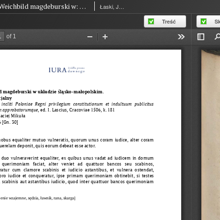
Weichbild magdeburski w: Commune incliti Poloniae Regni privilegium constitutionum et indultuum publicitus… art. 36 [Gn. 30]
Łaski, Jan (1454-1531)
Treść
S