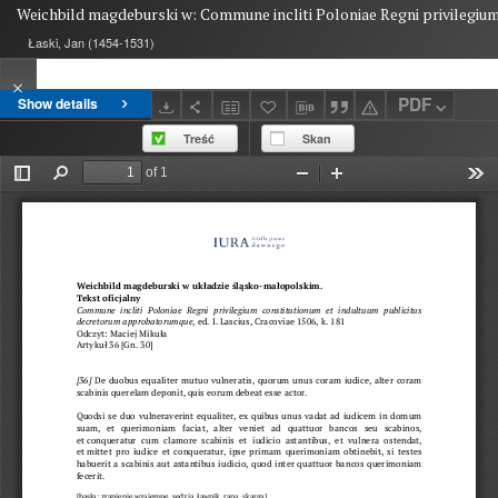
Weichbild magdeburski w: Commune incliti Poloniae Regni privilegium 
Łaski, Jan (1454-1531)
PDF
Show details
Treść
Skan