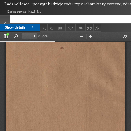
Radziwiłłowie : początek i dzieje rodu, typy i charaktery, rycerze, zd
Bartoszewicz, Kazimierz (1852-1930)
Show details