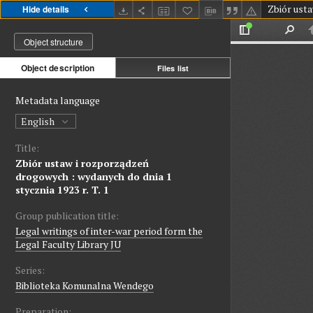
Hide details
Object structure
Object description
Files list
Metadata language
English
Title:
Zbiór ustaw i rozporządzeń
drogowych : wydanych do dnia 1
stycznia 1923 r. T. 1
Group publication title:
Legal writings of inter-war period form the
Legal Faculty Library JU
Series:
Biblioteka Komunalna Wendego
Preparation: