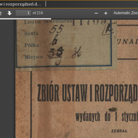
Zbiór ustaw i rozporządzeń drogowych : wydanych do dnia 1 stycznia 1923 r. T. 1