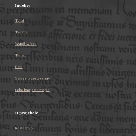
Indeksy
Tytuł
Twórca
Współtwórca
Temat
Data
Zakres przestrzenny
Lokalizacja na mapie
O projekcie
Regulamin