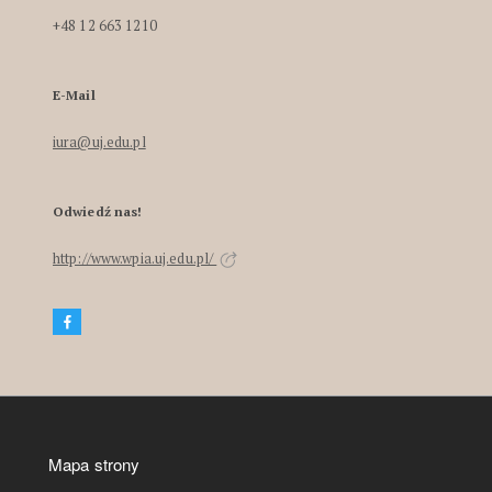
+48 12 663 1210
E-Mail
iura@uj.edu.pl
Odwiedź nas!
http://www.wpia.uj.edu.pl/
Mapa strony