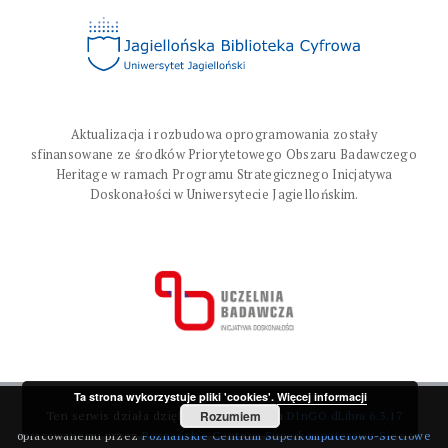
Aktualizacja i rozbudowa oprogramowania zostały
sfinansowane ze środków Priorytetowego Obszaru Badawczego
Heritage w ramach Programu Strategicznego Inicjatywa
Doskonałości w Uniwersytecie Jagiellońskim.
Ta strona wykorzystuje pliki 'cookies'.
Więcej informacji
Rozumiem
Ten serwis działa dzięki oprogramowaniu
DInGO dLibra 6.3.17
opracowanemu przez
Poznańskie Centrum Superkomputerowo-Sieciowe