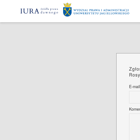
Zgło
Rosy
E-mail
Komen