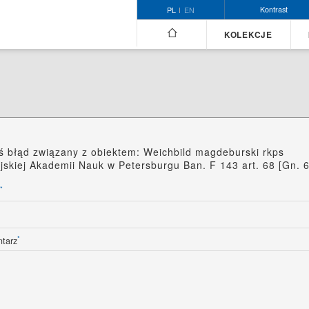
Kontrast
PL
EN
KOLEKCJE
ś błąd związany z obiektem: Weichbild magdeburski rkps
jskiej Akademii Nauk w Petersburgu Ban. F 143 art. 68 [Gn. 6
*
*
tarz