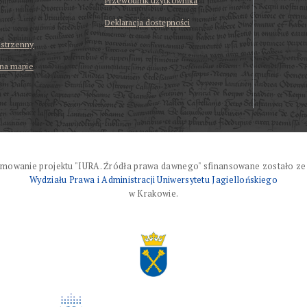
Przewodnik użytkownika
Deklaracja dostępności
estrzenny
 na mapie
mowanie projektu "IURA. Źródła prawa dawnego" sfinansowane zostało ze
Wydziału Prawa i Administracji Uniwersytetu Jagiellońskiego
w Krakowie.