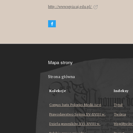
http://www.wpia.uj.edu.pl/
Mapa strony
Strona główna
Kolekcje
Indeksy
Corpus Iuris Polonici Medii Aevi
Tytuł
Prawodawstwo Sejmu XV-XVIII w.
Twórca
Dzieła prawników XVI-XVIII w.
Współtwórc