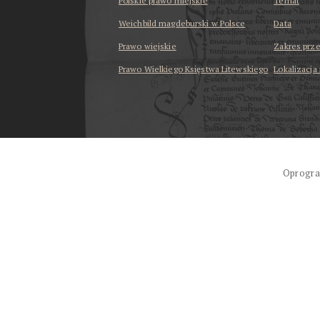
Polskie prawo miejskie
Temat
Weichbild magdeburski w Polsce
Data
Prawo wiejskie
Zakres prz
Prawo Wielkiego Księstwa Litewskiego
Lokalizacja
...
Oprogra