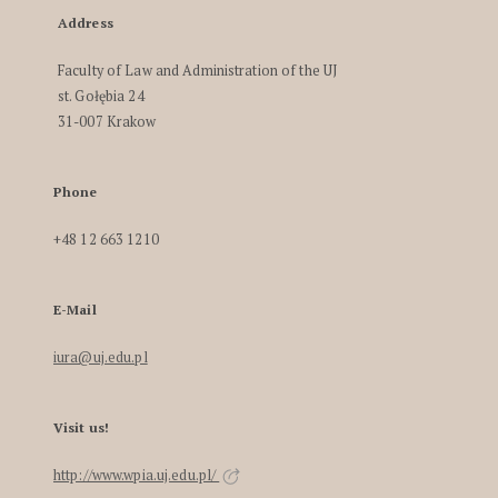
Address
Faculty of Law and Administration of the UJ
st. Gołębia 24
31-007 Krakow
Phone
+48 12 663 1210
E-Mail
iura@uj.edu.pl
Visit us!
http://www.wpia.uj.edu.pl/