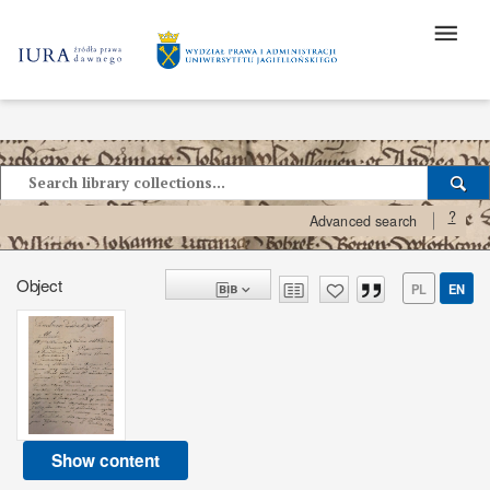
?
Advanced search
Object
PL
EN
Show content