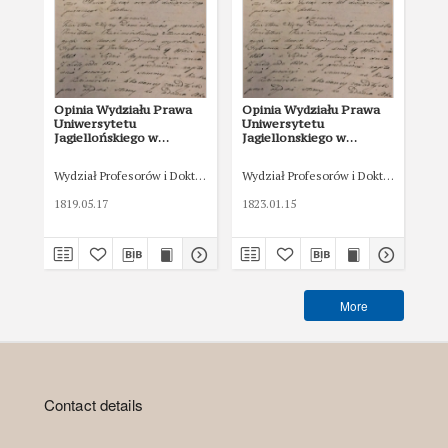
Opinia Wydziału Prawa
Opinia Wydziału Prawa
Op
Uniwersytetu
Uniwersytetu
Un
Jagiellońskiego w
Jagiellonskiego w
Jag
sprawie o najem lokalu z
sprawie o dostawę
spr
17 V 1819 r.
galmanu z 15 I 1823 r.
182
Wydział Profesorów i Doktorow Prawa
Wydział Profesorów i Doktorow Prawa
Wyd
1819.05.17
1823.01.15
182
More
Contact details