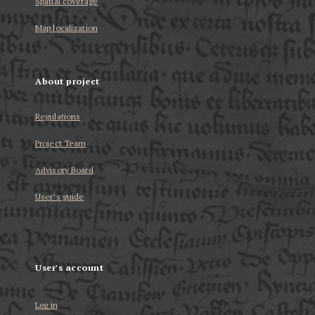
Spatial coverage
Map localization
About project
Regulations
Project Team
Advisory Board
User’s guide
User's account
Log in