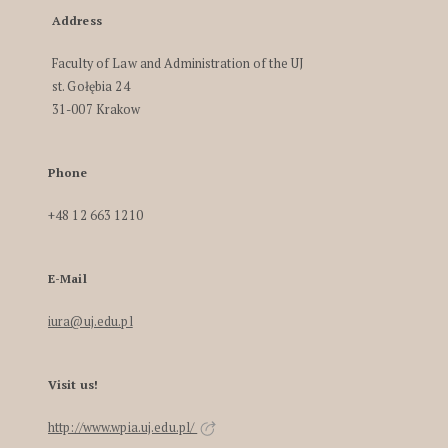
Address
Faculty of Law and Administration of the UJ
st. Gołębia 24
31-007 Krakow
Phone
+48 12 663 1210
E-Mail
iura@uj.edu.pl
Visit us!
http://www.wpia.uj.edu.pl/