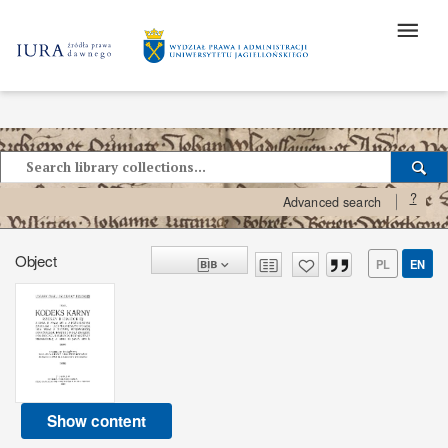
?
Advanced search
Object
PL
EN
Show content