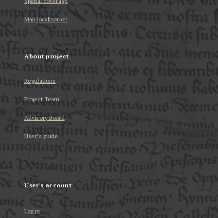
Spatial coverage
Map localization
About project
Regulations
Project Team
Advisory Board
User’s guide
User's account
Log in