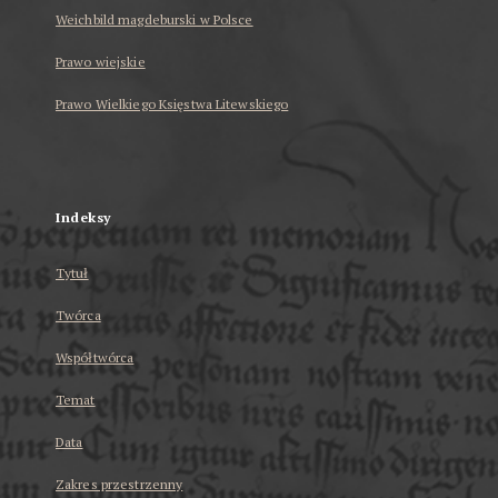
Weichbild magdeburski w Polsce
Prawo wiejskie
Prawo Wielkiego Księstwa Litewskiego
...
Indeksy
Tytuł
Twórca
Współtwórca
Temat
Data
Zakres przestrzenny