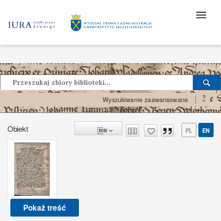
?
Wyszukiwanie zaawansowane
Obiekt
PL
EN
Pokaż treść