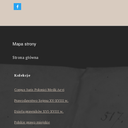
Mapa strony
Strona główna
Kolekcje
Corpus Iuris Polonici Medii Aevi
Prawodawstwo Sejmu XV-XVIII w.
Dzieła prawników XVI-XVIII w.
Polskie prawo miejskie