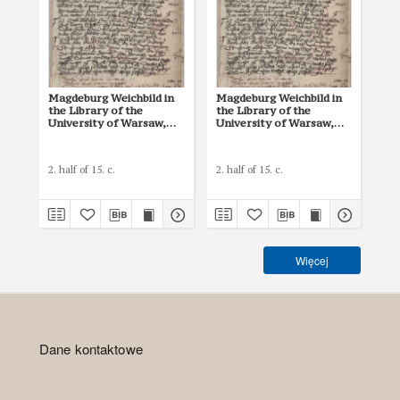
Magdeburg Weichbild in
Magdeburg Weichbild in
Ma
the Library of the
the Library of the
the
University of Warsaw,
University of Warsaw,
Uni
Shelfmark 5 Art. 76
Shelfmark 5 Art. 75
She
2. half of 15. c.
2. half of 15. c.
2. h
Więcej
Dane kontaktowe