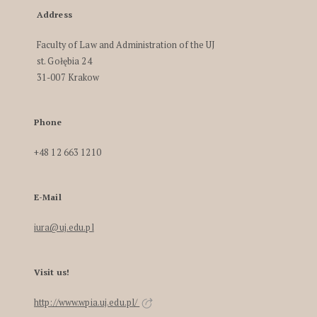
Address
Faculty of Law and Administration of the UJ
st. Gołębia 24
31-007 Krakow
Phone
+48 12 663 1210
E-Mail
iura@uj.edu.pl
Visit us!
http://www.wpia.uj.edu.pl/