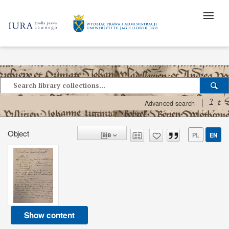
?
Advanced search
Object
PL
EN
Show content