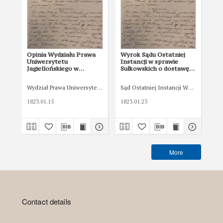
Opinia Wydziału Prawa
Wyrok Sądu Ostatniej
Wy
Uniwersytetu
Instancji w sprawie
Ins
Jagiellońskiego w
Sułkowskich o dostawę
Su
sprawie Sułkowskich o
galmanu z 23 I 1823 r.
gal
dostawę galmanu z 15 I
Wydział Prawa Uniwersytetu Jagiellońskiego
Sąd Ostatniej Instancji Wolnego Mias
Sąd
1823 r.
1823.01.15
1823.01.23
182
More
Contact details