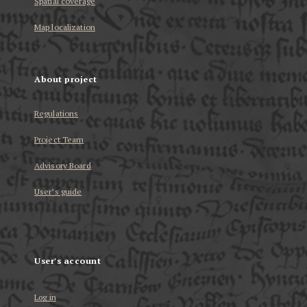
Spatial coverage
Map localization
About project
Regulations
Project Team
Advisory Board
User’s guide
User's account
Log in