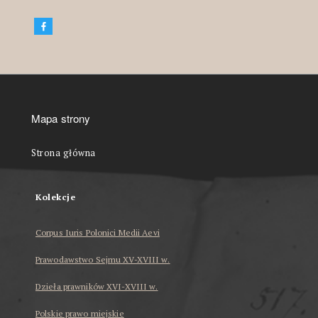
Mapa strony
Strona główna
Kolekcje
Corpus Iuris Polonici Medii Aevi
Prawodawstwo Sejmu XV-XVIII w.
Dzieła prawników XVI-XVIII w.
Polskie prawo miejskie