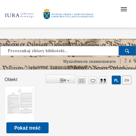
?
Wyszukiwanie zaawansowane
Obiekt
PL
EN
Pokaż treść