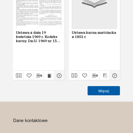
Ustawa z dnia 19
Ustawa karna austriacka
Kod
kwietnia 1969 r. Kodeks
z 1852 r.
185
karny. Dz.U. 1969 nr 13
poz. 94
Więcej
Dane kontaktowe