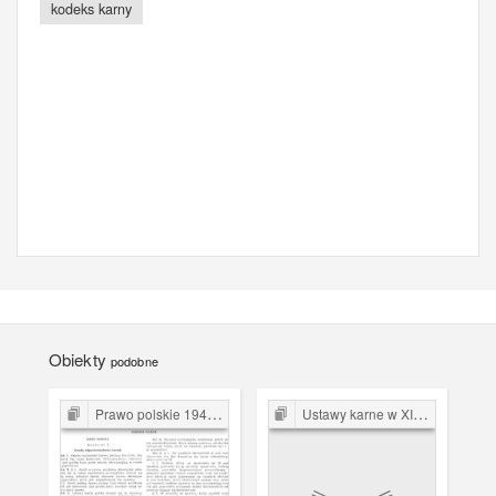
kodeks karny
Obiekty
podobne
Prawo polskie 1944-1989
Ustawy karne w XIX i XX w.