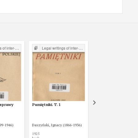
the Legal Faculty Library JU
Legal writings of inter-war period form the Legal Faculty Library JU
Legal writings of inter-war period form the Legal Faculty Li
 sprawy
Pamiętniki. T. 1
Historya ustroju Polsk
zarysie. T. 4, Po rozbi
Cz. 2
99-1946)
Daszyński, Ignacy (1866-1936)
Kutrzeba, Stanisław (187
1925
1920