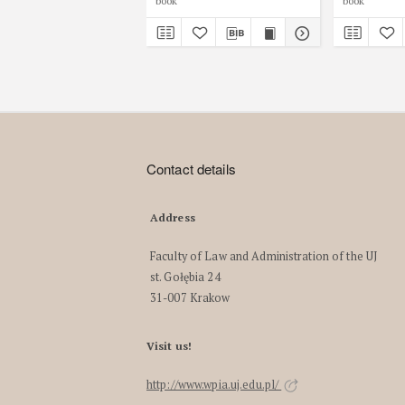
book
book
orzeczenia
Contact details
Address
Faculty of Law and Administration of the UJ
st. Gołębia 24
31-007 Krakow
Visit us!
http://www.wpia.uj.edu.pl/