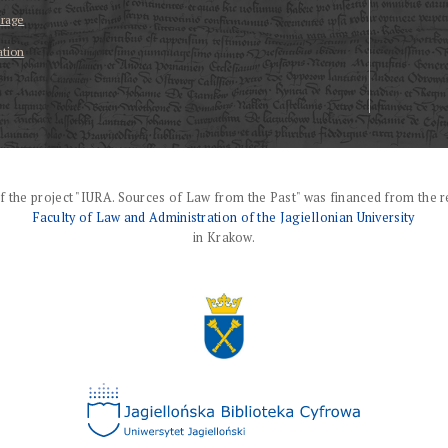
erage
ation
f the project "IURA. Sources of Law from the Past" was financed from the r
Faculty of Law and Administration of the Jagiellonian University
in Krakow.