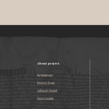
About project
Regulations
Project Team
Advisory Board
User’s guide