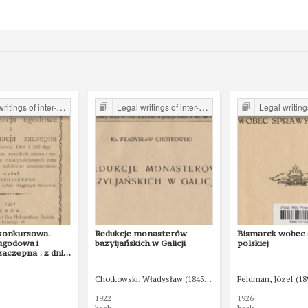
er-war period form the Legal Faculty Library JU
Legal writings of inter-war period form the Legal Faculty Library JU
Legal writings of inter-war period form 
konkursowa.
Redukcje monasterów
Bismarck wobec
ugodowa i
bazyljańskich w Galicji
polskiej
aczepna : z dnia
914 l. 337 dpp. z
niem wszelkich
Chotkowski, Władysław (1843-1926)
Feldman, Józef (18
wych przepisów
iowych oraz
1922
1926
mi i polskiemi