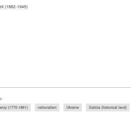
li (1882-1945)
s:
Jerzy (1770-1861)
nationalism
Ukraine
Galicia (historical land)