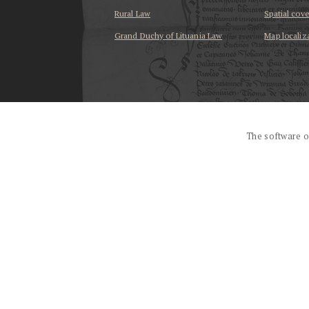
Rural Law
Spatial cov
Grand Duchy of Lituania Law
Map localiz
...
The software o