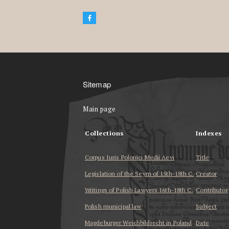
Sitemap
Main page
Collections
Indexes
Corpus Iuris Polonici Medii Aevi
Title
Legislation of the Seym of 15th-18th C.
Creator
Writings of Polish Lawyers 16th-18th C.
Contributor
Polish municipal law
Subject
Magdeburger Weichbildrecht in Poland
Date