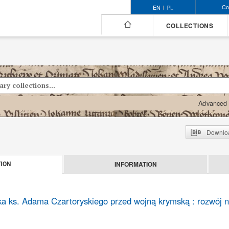
Co
EN
PL
COLLECTIONS
Advanced 
Downloa
INFORMATION
ION
yka ks. Adama Czartoryskiego przed wojną krymską : rozwój 