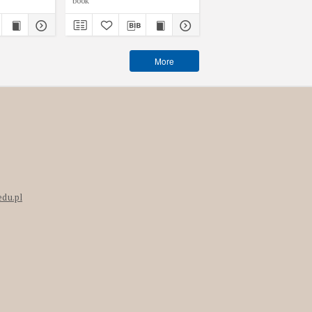
book
book
More
edu.pl