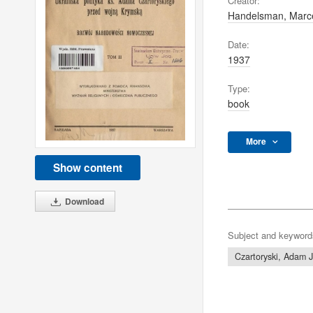
Creator:
Handelsman, Marce
Date:
1937
Type:
book
More
Show content
Download
Subject and keyword
Czartoryski, Adam 