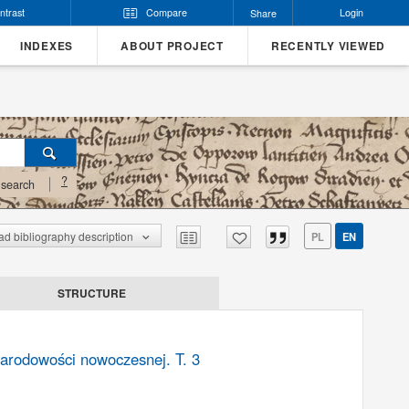
ntrast
Compare
Login
Share
INDEXES
ABOUT PROJECT
RECENTLY VIEWED
?
search
d bibliography description
PL
EN
STRUCTURE
narodowości nowoczesnej. T. 3